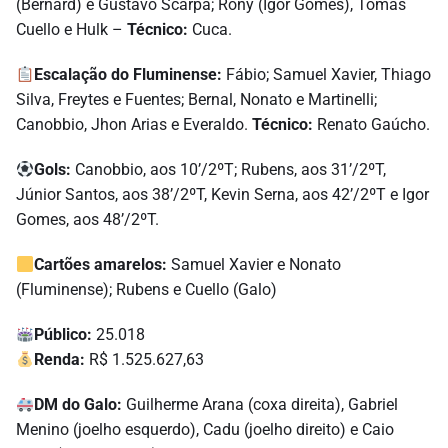
(Bernard) e Gustavo Scarpa; Rony (Igor Gomes), Tomás
Cuello e Hulk –
Técnico:
Cuca.
Escalação do Fluminense:
Fábio; Samuel Xavier, Thiago
Silva, Freytes e Fuentes; Bernal, Nonato e Martinelli;
Canobbio, Jhon Arias e Everaldo.
Técnico:
Renato Gaúcho.
Gols:
Canobbio, aos 10’/2ºT; Rubens, aos 31’/2ºT,
Júnior Santos, aos 38’/2ºT, Kevin Serna, aos 42’/2ºT e Igor
Gomes, aos 48’/2ºT.
Cartões amarelos:
Samuel Xavier e Nonato
(Fluminense); Rubens e Cuello (Galo)
Público:
25.018
Renda:
R$ 1.525.627,63
DM do Galo:
Guilherme Arana (coxa direita), Gabriel
Menino (joelho esquerdo), Cadu (joelho direito) e Caio