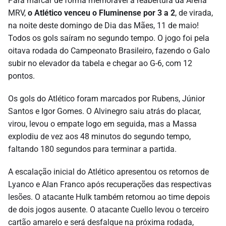
Para marcar de forma memorável a reabertura da Arena
MRV,
o Atlético venceu o Fluminense por 3 a 2
, de virada,
na noite deste domingo de Dia das Mães, 11 de maio!
Todos os gols saíram no segundo tempo. O jogo foi pela
oitava rodada do Campeonato Brasileiro, fazendo o Galo
subir no elevador da tabela e chegar ao G-6, com 12
pontos.
Os gols do Atlético foram marcados por Rubens, Júnior
Santos e Igor Gomes. O Alvinegro saiu atrás do placar,
virou, levou o empate logo em seguida, mas a Massa
explodiu de vez aos 48 minutos do segundo tempo,
faltando 180 segundos para terminar a partida.
A escalação inicial do Atlético apresentou os retornos de
Lyanco e Alan Franco após recuperações das respectivas
lesões. O atacante Hulk também retornou ao time depois
de dois jogos ausente. O atacante Cuello levou o terceiro
cartão amarelo e será desfalque na próxima rodada,