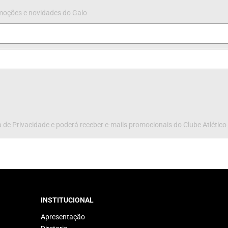
omoções e novidades do Galo
 de Privacidade e poderá receber e-mails promocionais do Clube Atlético
INSTITUCIONAL
Apresentação