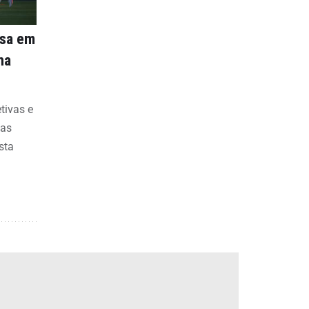
nsa em
na
etivas e
bas
sta