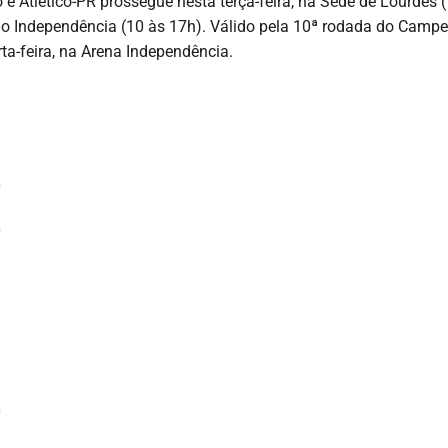
o e Atlético-PR prossegue nesta terça-feira, na Sede de Lourdes 
 do Independência (10 às 17h). Válido pela 10ª rodada do Camp
ta-feira, na Arena Independência.
0
0
0