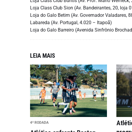
Loja Class Club Buritis (Av. Prof. Mário Werneck, 
Loja Class Club Sion (Av. Bandeirantes, 20, loja 
Loja do Galo Betim (Av. Governador Valadares, 
Labareda (Av. Portugal, 4.020 – Itapoã)
Loja do Galo Barreiro (Avenida Sinfrônio Brochad
LEIA MAIS
Atlét
4ª RODADA