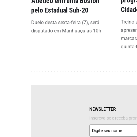
progr
Atlético enfrenta Boston
Cidad
pelo Estadual Sub-20
Treino 
Duelo desta sexta-feira (7), será
aprese
disputado em Manhuaçu às 10h
marcar
quinta-f
NEWSLETTER
Inscreva-se e receba pr