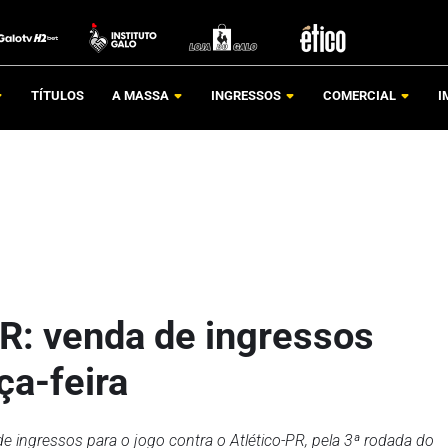
TÍTULOS
A MASSA
INGRESSOS
COMERCIAL
I
PR: venda de ingressos
ça-feira
e ingressos para o jogo contra o Atlético-PR, pela 3ª rodada do