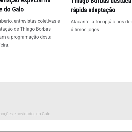
amação especial na
Thiago Borbas destaca
e do Galo
rápida adaptação
aberto, entrevistas coletivas e
Atacante já foi opção nos doi
ntação de Thiago Borbas
últimos jogos
am a programação desta
eira.
omoções e novidades do Galo