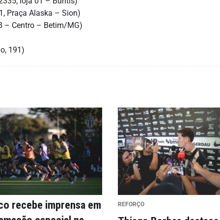
2335, loja 01 – Buritis)
01, Praça Alaska – Sion)
88 – Centro – Betim/MG)
o, 191)
ico recebe imprensa em
REFORÇO