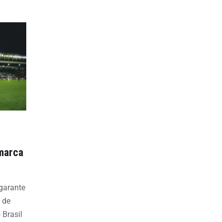
 marca
 garante
 de
 Brasil