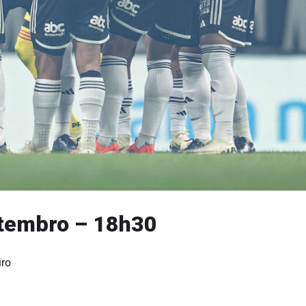
etembro – 18h30
iro