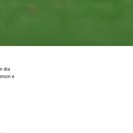
m dia
erson e