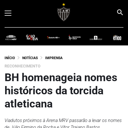
INÍCIO
NOTÍCIAS
IMPRENSA
RECONHECIMENTO
BH homenageia nomes
históricos da torcida
atleticana
Viadutos próximos à Arena MRV passarão a levar os nomes
de Júlio Firmino da Rocha e Vítor Trajano Bastos,