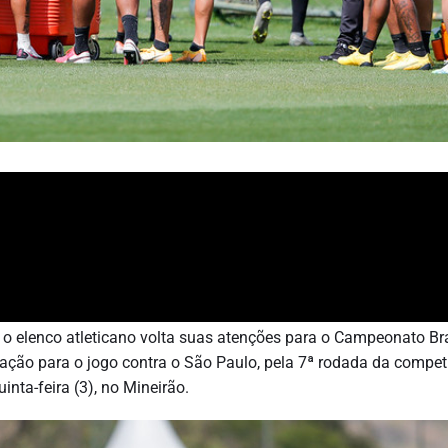
 o elenco atleticano volta suas atenções para o Campeonato Bra
paração para o jogo contra o São Paulo, pela 7ª rodada da compe
inta-feira (3), no Mineirão.