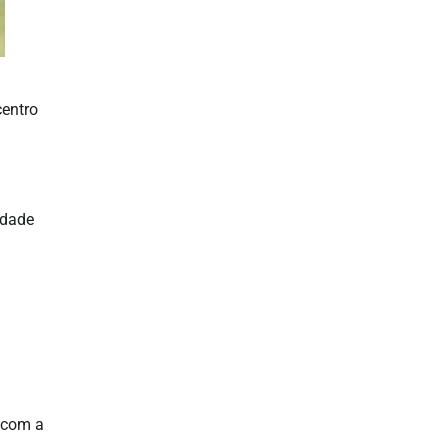
centro
idade
o com a