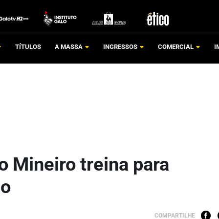
TÍTULOS
A MASSA
INGRESSOS
COMERCIAL
I
 Mineiro treina para
lo
COMPARTILHE