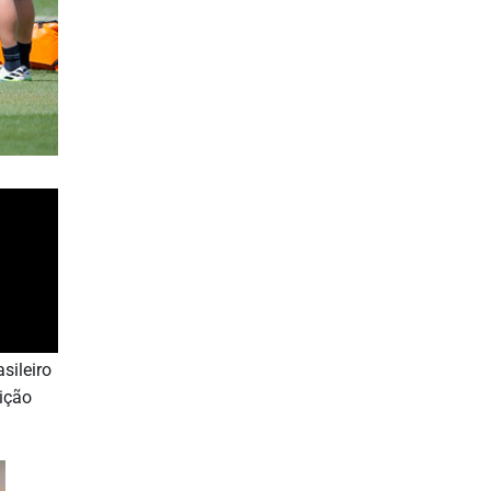
sileiro
tição