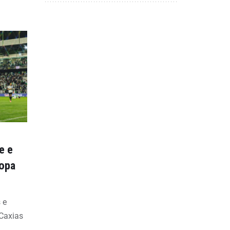
e e
Copa
 e
 Caxias