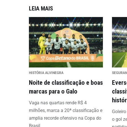
LEIA MAIS
HISTÓRIA ALVINEGRA
SEGURA
Noite de classificação e boas
Evers
marcas para o Galo
class
histó
Vaga nas quartas rende R$ 4
milhões, marca a 20ª classificação e
Goleiro
amplia recorde ofensivo na Copa do
o gol z
Brasil
partida