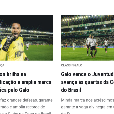
NÇA
CLASSIFIGALO
on brilha na
Galo vence o Juventud
ificação e amplia marca
avança às quartas da 
rica pelo Galo
do Brasil
 faz grandes defesas, garante
Minda marca nos acréscimos
erado e amplia recorde de
garante a vaga alvinegra em
s do Clube na Copa do Brasil
do Sul