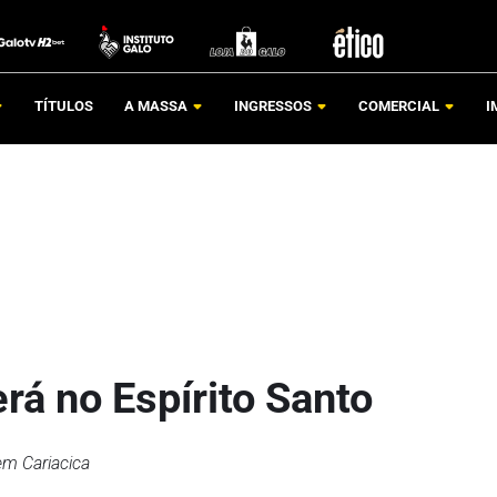
TÍTULOS
A MASSA
INGRESSOS
COMERCIAL
I
erá no Espírito Santo
em Cariacica