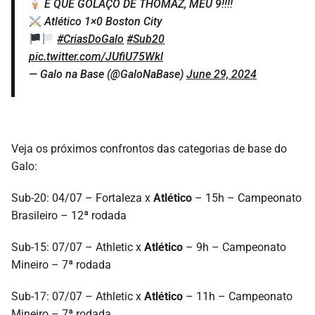
E QUE GOLAÇO DE THOMAZ, MEU 9!!!!
Atlético 1×0 Boston City
#CriasDoGalo
#Sub20
pic.twitter.com/JUfiU75Wkl
— Galo na Base (@GaloNaBase)
June 29, 2024
Veja os próximos confrontos das categorias de base do
Galo:
Sub-20: 04/07 – Fortaleza x
Atlético
– 15h – Campeonato
Brasileiro – 12ª rodada
Sub-15: 07/07 – Athletic x
Atlético
– 9h – Campeonato
Mineiro – 7ª rodada
Sub-17: 07/07 – Athletic x
Atlético
– 11h – Campeonato
Mineiro – 7ª rodada