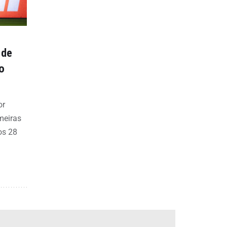
 de
o
or
meiras
os 28