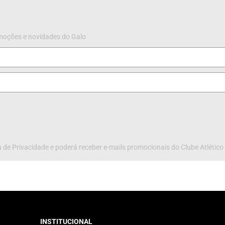
omoções e novidades do Galo
 de Privacidade e poderá receber e-mails promocionais do Clube Atlético
INSTITUCIONAL