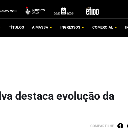
TÍTULOS
A MASSA
INGRESSOS
COMERCIAL
I
lva destaca evolução da
COMPARTILHE