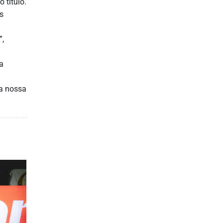
 título.
s
”,
a
na nossa