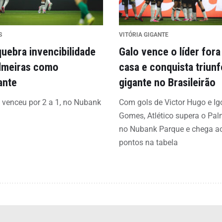
S
VITÓRIA GIGANTE
quebra invencibilidade
Galo vence o líder fora
lmeiras como
casa e conquista triunf
ante
gigante no Brasileirão
o venceu por 2 a 1, no Nubank
Com gols de Victor Hugo e Ig
Gomes, Atlético supera o Pal
no Nubank Parque e chega a
pontos na tabela