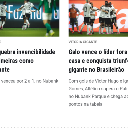
S
VITÓRIA GIGANTE
quebra invencibilidade
Galo vence o líder fora
lmeiras como
casa e conquista triunf
ante
gigante no Brasileirão
o venceu por 2 a 1, no Nubank
Com gols de Victor Hugo e Ig
Gomes, Atlético supera o Pal
no Nubank Parque e chega a
pontos na tabela