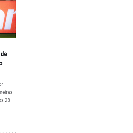
 de
o
or
meiras
os 28