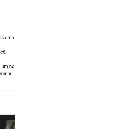
ais uma
ocê.
o, um no
rminou