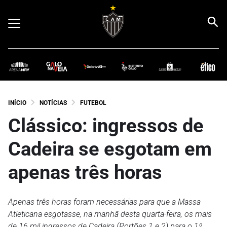
INÍCIO
NOTÍCIAS
FUTEBOL
Clássico: ingressos de
Cadeira se esgotam em
apenas três horas
Apenas três horas foram necessárias para que a Massa
Atleticana esgotasse, na manhã desta quarta-feira, os mais
de 16 mil ingressos de Cadeira (Portões 1 e 2) para o 1º