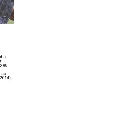
inha
r
o eu
u ao
(2014),