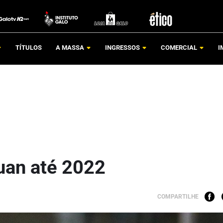
TÍTULOS
A MASSA
INGRESSOS
COMERCIAL
I
uan até 2022
COMPARTILHE