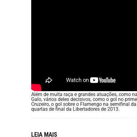
Além de muita raça e grandes atuações, como n
Galo, vários deles decisivos, como o gol no primei
Cruzeiro, o gol sobre o Flamengo na semifinal d
quartas de final da Libertadores de 2013.
LEIA MAIS