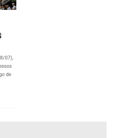
$
8/07),
ressos
ogo de