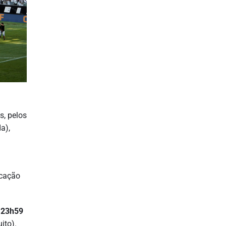
s, pelos
a),
icação
 23h59
ito).