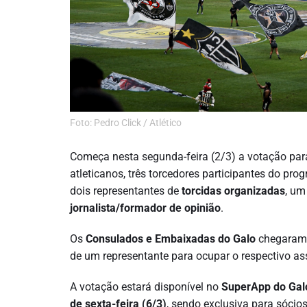
Foto: Pedro Click / Atlético
Começa nesta segunda-feira (2/3) a votação para
atleticanos, três torcedores participantes do pr
dois representantes de
torcidas organizadas
, um
jornalista/formador de opinião
.
Os
Consulados e Embaixadas do Galo
chegaram 
de um representante para ocupar o respectivo as
A votação estará disponível no
SuperApp do Gal
de sexta-feira (6/3)
, sendo exclusiva para sócio