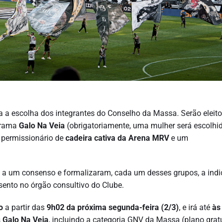
 a escolha dos integrantes do Conselho da Massa. Serão eleito
ograma
Galo Na Veia
(obrigatoriamente, uma mulher será escolhid
 permissionário de
cadeira cativa da Arena MRV
e um
a um consenso e formalizaram, cada um desses grupos, a ind
sento no órgão consultivo do Clube.
o
a partir das
9h02 da próxima segunda-feira (2/3)
, e irá até
às
s
Galo Na Veia
, incluindo a categoria GNV da Massa (plano gratu