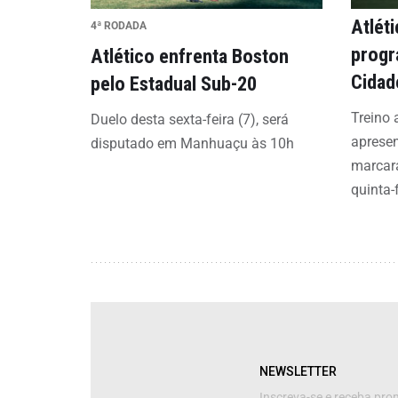
Atlét
4ª RODADA
progr
Atlético enfrenta Boston
Cidad
pelo Estadual Sub-20
Treino 
Duelo desta sexta-feira (7), será
aprese
disputado em Manhuaçu às 10h
marcar
quinta-f
NEWSLETTER
Inscreva-se e receba pr