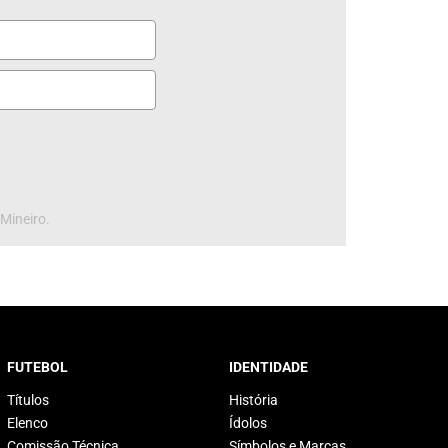
 Mineiro.
FUTEBOL
IDENTIDADE
Títulos
História
Elenco
Ídolos
Comissão Técnica
Símbolos e Marcas