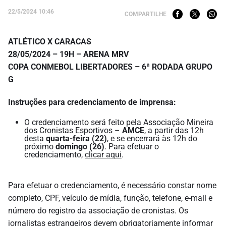
22/5/2024 10:46
COMPARTILHE
ATLÉTICO X CARACAS
28/05/2024 – 19H – ARENA MRV
COPA CONMEBOL LIBERTADORES – 6ª RODADA GRUPO
G
Instruções para credenciamento de imprensa:
O credenciamento será feito pela Associação Mineira
dos Cronistas Esportivos –
AMCE
, a partir das 12h
desta
quarta-feira (22)
, e se encerrará às 12h do
próximo
domingo (26)
. Para efetuar o
credenciamento,
clicar aqui
.
Para efetuar o credenciamento, é necessário constar nome
completo, CPF, veículo de mídia, função, telefone, e-mail e
número do registro da associação de cronistas. Os
jornalistas estrangeiros devem obrigatoriamente informar