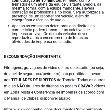
com duração de 15 minutos
. Primeiro, com o
treinador e um atleta da equipe visitante. Depois, da
mesma forma, com a equipe mandante. Haverá
limitação de profissionais no local. Será autorizada a
presença de um repórter por veículo, além do
cinegrafista e técnico de áudio;
Apenas as emissoras detentoras dos direitos da
competição podem transmitir as coletivas de
imprensa ao vivo. Os demais veículos devem
reproduzir após o encerramento de todas as
atividades de imprensa no estádio.
RECOMENDAÇÃO IMPORTANTE
Filmagens, gravações de vídeo dentro do estádio (ou seja,
do anel de segurança/perímetro) são permitidas apenas
aos
TITULARES DE DIREITOS
do Torneio. Todas as outras
mídias
NÃO
titulares de direitos só podem
GRAVAR
vídeos
em Zona Mista e Conferência de Imprensa de acordo com
o Manual de Clubes, disponível abaixo.
https://www.conmebol.com/documentos/nrh-conmebol-