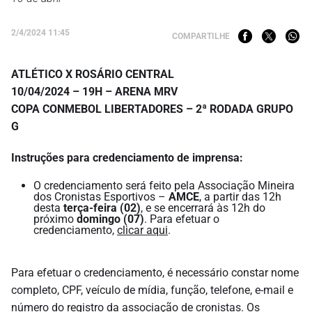
2/4/2024 11:45
COMPARTILHE
ATLÉTICO X ROSÁRIO CENTRAL
10/04/2024 – 19H – ARENA MRV
COPA CONMEBOL LIBERTADORES – 2ª RODADA GRUPO
G
Instruções para credenciamento de imprensa:
O credenciamento será feito pela Associação Mineira
dos Cronistas Esportivos –
AMCE
, a partir das 12h
desta
terça-feira (02)
, e se encerrará às 12h do
próximo
domingo (07)
. Para efetuar o
credenciamento,
clicar aqui
.
Para efetuar o credenciamento, é necessário constar nome
completo, CPF, veículo de mídia, função, telefone, e-mail e
número do registro da associação de cronistas. Os