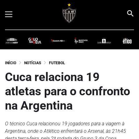
INÍCIO
NOTÍCIAS
FUTEBOL
Cuca relaciona 19
atletas para o confronto
na Argentina
O técnico Cuca relacionou 19 jogadores para a viagem à
Argentina, onde o Atlético enfrentará o Arsenal, às 21h45
desta terça-feira, pela 2ª rodada do Grupo 3 da Copa