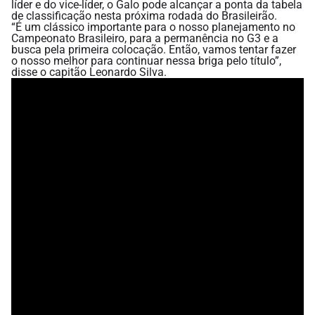
líder e do vice-líder, o Galo pode alcançar a ponta da tabela
de classificação nesta próxima rodada do Brasileirão.
“É um clássico importante para o nosso planejamento no
Campeonato Brasileiro, para a permanência no G3 e a
busca pela primeira colocação. Então, vamos tentar fazer
o nosso melhor para continuar nessa briga pelo título”,
disse o capitão Leonardo Silva.