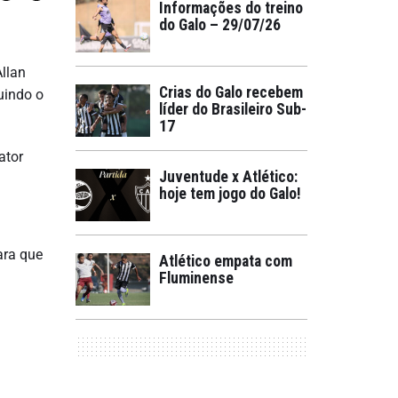
Informações do treino
do Galo – 29/07/26
llan
Crias do Galo recebem
uindo o
líder do Brasileiro Sub-
17
ator
Juventude x Atlético:
hoje tem jogo do Galo!
ara que
Atlético empata com
Fluminense