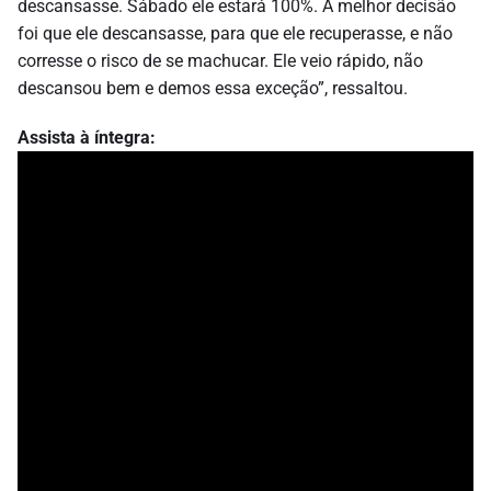
descansasse. Sábado ele estará 100%. A melhor decisão
foi que ele descansasse, para que ele recuperasse, e não
corresse o risco de se machucar. Ele veio rápido, não
descansou bem e demos essa exceção”, ressaltou.
Assista à íntegra: