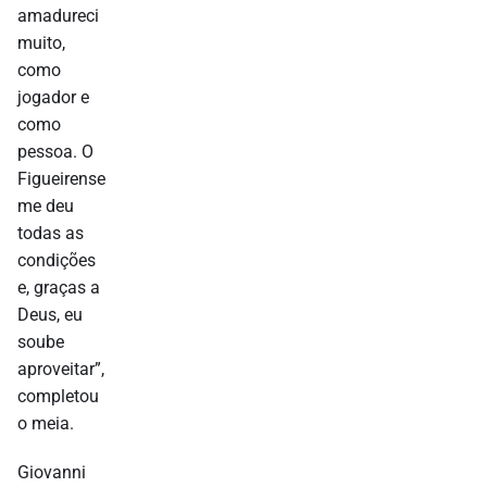
amadureci
muito,
como
jogador e
como
pessoa. O
Figueirense
me deu
todas as
condições
e, graças a
Deus, eu
soube
aproveitar”,
completou
o meia.
Giovanni