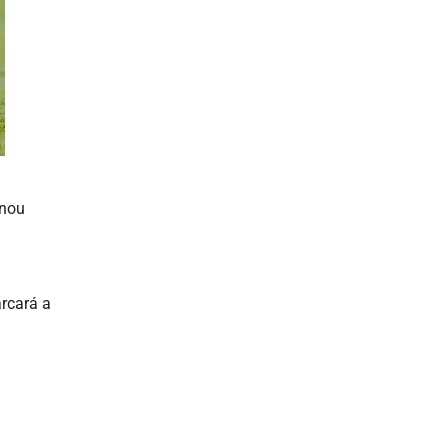
inou
arcará a