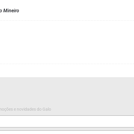
co Mineiro
omoções e novidades do Galo