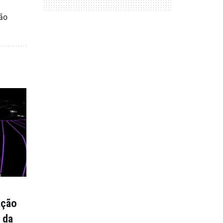
São
ação
 da