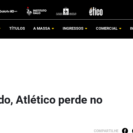
TÍTULOS
A MASSA
INGRESSOS
COMERCIAL
I
o, Atlético perde no
COMPARTILHE