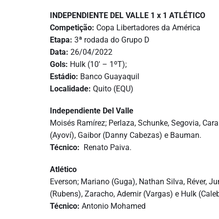
INDEPENDIENTE DEL VALLE 1 x 1 ATLÉTICO
Competição:
Copa Libertadores da América
Etapa:
3ª rodada do Grupo D
Data:
26/04/2022
Gols:
Hulk (10′ – 1ºT);
Estádio:
Banco Guayaquil
Localidade:
Quito (EQU)
Independiente Del Valle
Moisés Ramírez; Perlaza, Schunke, Segovia, Caraba
(Ayoví), Gaibor (Danny Cabezas) e Bauman.
Técnico:
Renato Paiva.
Atlético
Everson; Mariano (Guga), Nathan Silva, Réver, J
(Rubens), Zaracho, Ademir (Vargas) e Hulk (Caleb
Técnico:
Antonio Mohamed