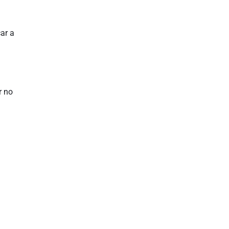
ar a
r no