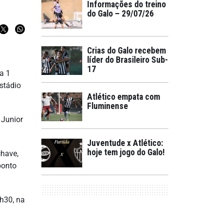
Informações do treino
do Galo – 29/07/26
Crias do Galo recebem
líder do Brasileiro Sub-
17
a 1
estádio
Atlético empata com
Fluminense
 Junior
Juventude x Atlético:
hoje tem jogo do Galo!
chave,
ponto
1h30, na