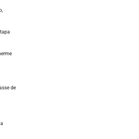
o,
etapa
lherme
passe de
ma