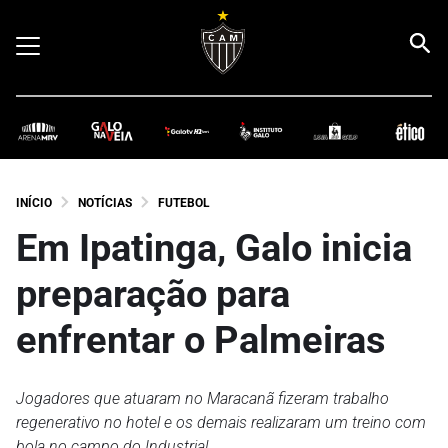
INÍCIO
NOTÍCIAS
FUTEBOL
Em Ipatinga, Galo inicia
preparação para
enfrentar o Palmeiras
Jogadores que atuaram no Maracanã fizeram trabalho
regenerativo no hotel e os demais realizaram um treino com
bola no campo do Industrial.