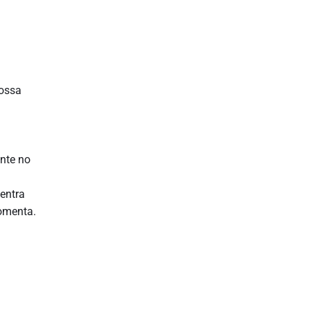
possa
nte no
 entra
omenta.