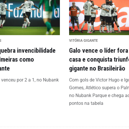
S
VITÓRIA GIGANTE
quebra invencibilidade
Galo vence o líder fora
lmeiras como
casa e conquista triunf
ante
gigante no Brasileirão
o venceu por 2 a 1, no Nubank
Com gols de Victor Hugo e Ig
Gomes, Atlético supera o Pal
no Nubank Parque e chega a
pontos na tabela