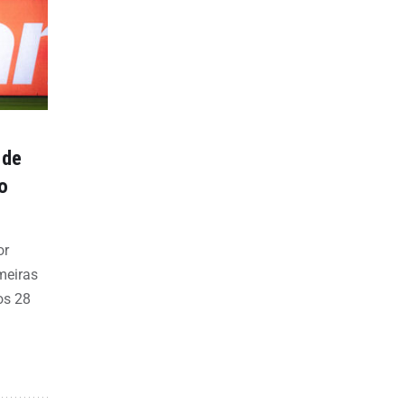
 de
o
or
meiras
os 28