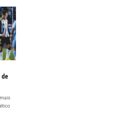
 de
 mais
ético