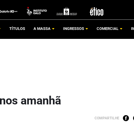
TÍTULOS
A MASSA
INGRESSOS
COMERCIAL
I
einos amanhã
COMPARTILHE