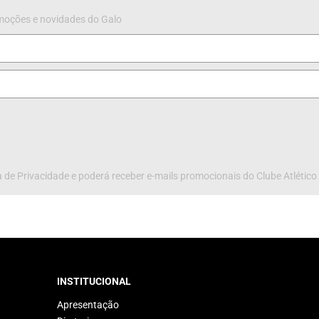
omoções e novidades do Galo
 de Privacidade e poderá receber e-mails promocionais do Clube Atlético
INSTITUCIONAL
Apresentação