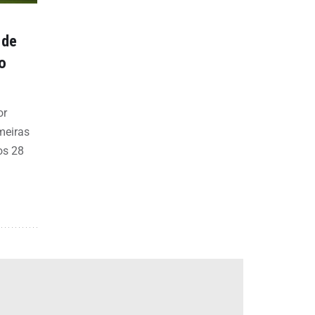
 de
o
or
meiras
os 28