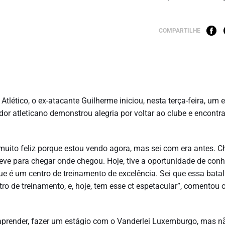
COMPARTILHE
Atlético, o ex-atacante Guilherme iniciou, nesta terça-feira, um 
or atleticano demonstrou alegria por voltar ao clube e encontr
muito feliz porque estou vendo agora, mas sei com era antes. C
 teve para chegar onde chegou. Hoje, tive a oportunidade de con
que é um centro de treinamento de excelência. Sei que essa bata
ro de treinamento, e, hoje, tem esse ct espetacular”, comentou o
aprender, fazer um estágio com o Vanderlei Luxemburgo, mas n