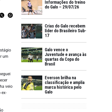
Informações do treino
do Galo – 29/07/26
Crias do Galo recebem
líder do Brasileiro Sub-
17
Galo vence o
estágio
Juventude e avança às
ar um
quartas da Copa do
Brasil
heguei
Everson brilha na
hecer
classificação e amplia
lha veio
marca histórica pelo
Galo
 ex-
ão