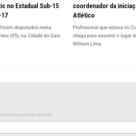
tic no Estadual Sub-15
coordenador da inicia
-17
Atlético
 foram disputados nesta
Profissional que estava no C
feira (05), na Cidade do Galo
chega para assumir o lugar d
William Lima
omoções e novidades do Galo