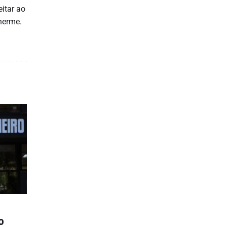
eitar ao
herme.
o