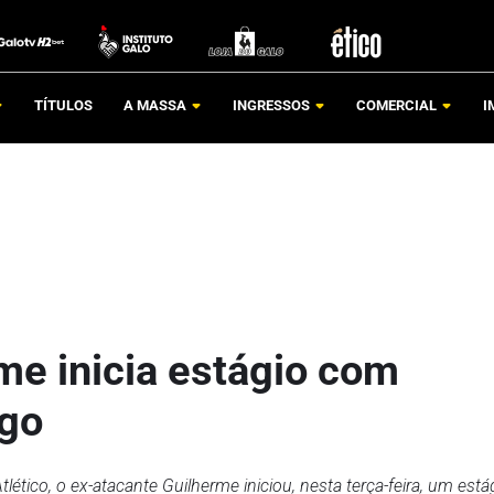
TÍTULOS
A MASSA
INGRESSOS
COMERCIAL
I
me inicia estágio com
rgo
lético, o ex-atacante Guilherme iniciou, nesta terça-feira, um est