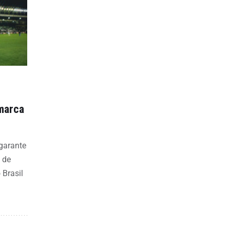
 marca
 garante
 de
 Brasil