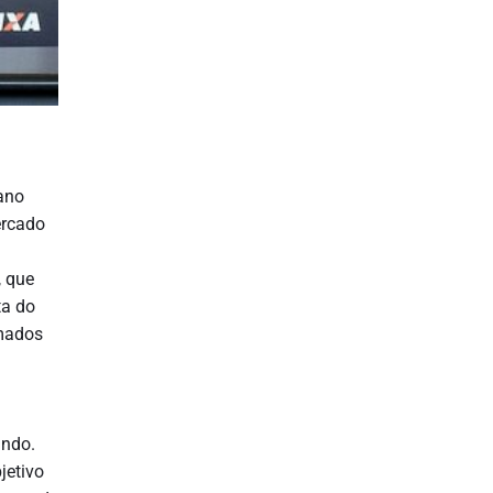
ano
ercado
, que
ta do
imados
ando.
jetivo