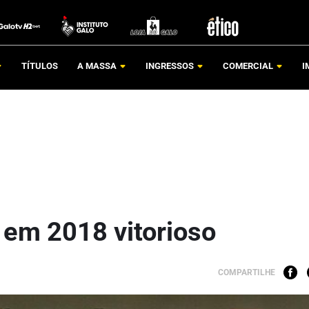
TÍTULOS
A MASSA
INGRESSOS
COMERCIAL
I
 em 2018 vitorioso
COMPARTILHE