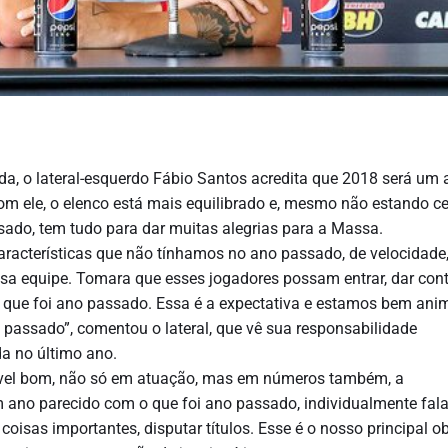
a, o lateral-esquerdo Fábio Santos acredita que 2018 será um 
om ele, o elenco está mais equilibrado e, mesmo não estando c
sado, tem tudo para dar muitas alegrias para a Massa.
características que não tínhamos no ano passado, de velocidade
sa equipe. Tomara que esses jogadores possam entrar, dar con
o que foi ano passado. Essa é a expectativa e estamos bem an
passado”, comentou o lateral, que vê sua responsabilidade
a no último ano.
ível bom, não só em atuação, mas em números também, a
m ano parecido com o que foi ano passado, individualmente fal
oisas importantes, disputar títulos. Esse é o nosso principal ob