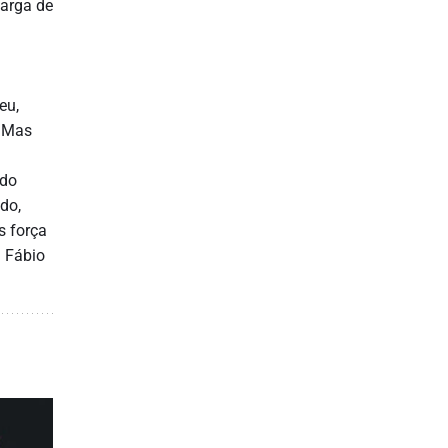
carga de
eu,
. Mas
ndo
do,
s força
u Fábio