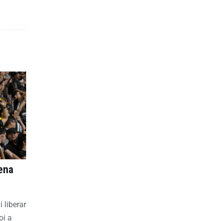
ena
 liberar
oi a