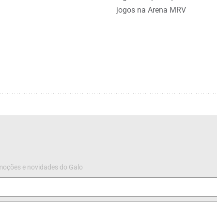
jogos na Arena MRV
omoções e novidades do Galo