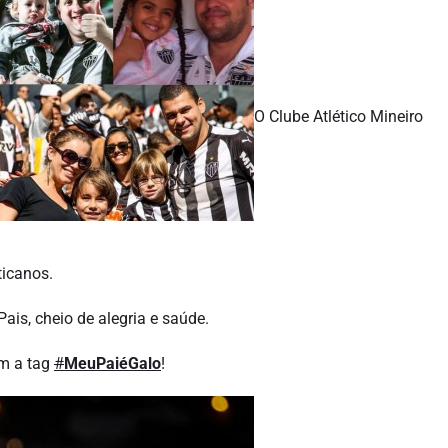
O Clube Atlético Mineiro
ticanos.
is, cheio de alegria e saúde.
om a tag
#
MeuPaiéGalo
!