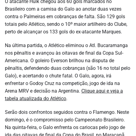
O atacante Hulk chegou aos 60 gols marcados no
Brasileiro com a camisa do Galo ao anotar duas vezes
contra o Palmeiras em cobranças de falta. São 129 gols
totais pelo Atlético, sendo o 10º maior artilheiro do Clube,
perto de alcançar os 133 gols do ex-atacante Marques.
Na última partida, o Atlético eliminou o Atl. Bucaramanga
nos pênaltis e avançou às oitavas de final da Copa Sul-
Americana. O goleiro Everson brilhou na disputa de
pênaltis, defendendo duas cobranças (são 16 no total pelo
Galo), e acertando o chute fatal. O Galo, agora, irá
enfrentar o Godoy Cruz na competição, jogo de ida na
Arena MRV e decisão na Argentina.
Clique aqui e veja a
tabela atualizada do Atlético
.
Serão dois confrontos seguidos contra o Flamengo. Neste
domingo, é o compromisso pelo Campeonato Brasileiro.
Na quinta-feira, o Galo enfrenta os cariocas pelo jogo de
ida das oitavas de final da Copa do Brasil, no Maracanã,