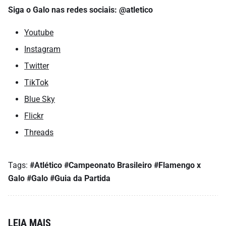
Siga o Galo nas redes sociais: @atletico
Youtube
Instagram
Twitter
TikTok
Blue Sky
Flickr
Threads
Tags:
#Atlético
#Campeonato Brasileiro
#Flamengo x
Galo
#Galo
#Guia da Partida
LEIA MAIS