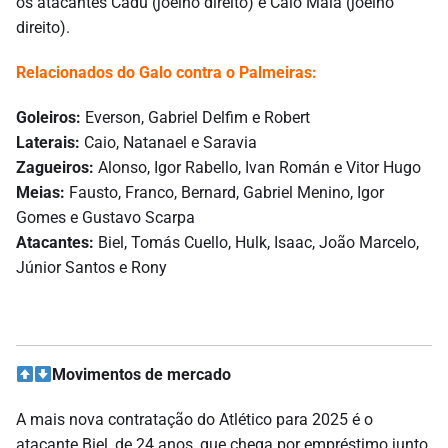
os atacantes Cadu (joelho direito) e Caio Maia (joelho
direito).
Relacionados do Galo contra o Palmeiras:
Goleiros:
Everson, Gabriel Delfim e Robert
Laterais:
Caio, Natanael e Saravia
Zagueiros:
Alonso, Igor Rabello, Ivan Román e Vitor Hugo
Meias:
Fausto, Franco, Bernard, Gabriel Menino, Igor
Gomes e Gustavo Scarpa
Atacantes:
Biel, Tomás Cuello, Hulk, Isaac, João Marcelo,
Júnior Santos e Rony
Movimentos de mercado
A mais nova contratação do Atlético para 2025 é o
atacante Biel, de 24 anos, que chega por empréstimo junto