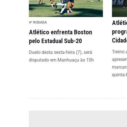
Atlét
4ª RODADA
progr
Atlético enfrenta Boston
Cidad
pelo Estadual Sub-20
Treino 
Duelo desta sexta-feira (7), será
aprese
disputado em Manhuaçu às 10h
marcar
quinta-f