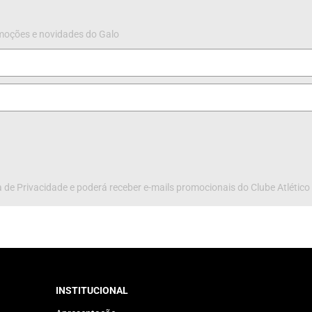
omoções e novidades do Galo
 de Privacidade e poderá receber e-mails promocionais do Clube Atlético
INSTITUCIONAL