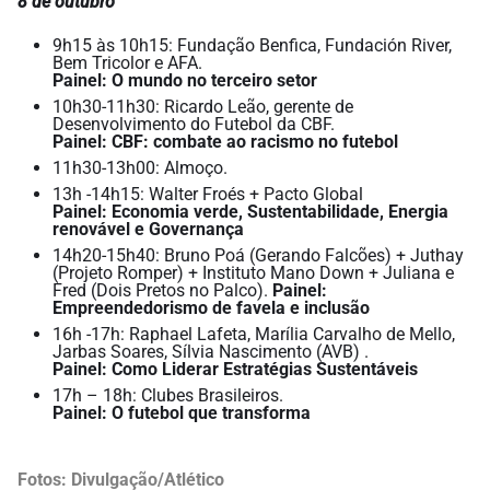
8 de outubro
9h15 às 10h15: Fundação Benfica, Fundación River,
Bem Tricolor e AFA.
Painel: O mundo no terceiro setor
10h30-11h30: Ricardo Leão, gerente de
Desenvolvimento do Futebol da CBF.
Painel: CBF: combate ao racismo no futebol
11h30-13h00: Almoço.
13h -14h15: Walter Froés + Pacto Global
Painel: Economia verde, Sustentabilidade, Energia
renovável e Governança
14h20-15h40: Bruno Poá (Gerando Falcões) + Juthay
(Projeto Romper) + Instituto Mano Down + Juliana e
Fred (Dois Pretos no Palco).
Painel:
Empreendedorismo de favela e inclusão
16h -17h: Raphael Lafeta, Marília Carvalho de Mello,
Jarbas Soares, Sílvia Nascimento (AVB) .
Painel: Como Liderar Estratégias Sustentáveis
17h – 18h: Clubes Brasileiros.
Painel: O futebol que transforma
Fotos: Divulgação/Atlético