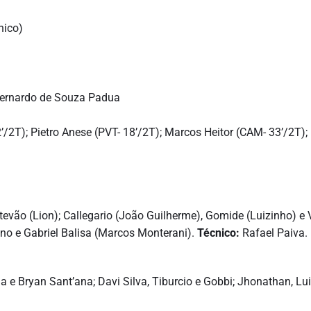
nico)
ernardo de Souza Padua
2’/2T); Pietro Anese (PVT- 18’/2T); Marcos Heitor (CAM- 33’/2T)
evão (Lion); Callegario (João Guilherme), Gomide (Luizinho) e 
eno e Gabriel Balisa (Marcos Monterani).
Técnico:
Rafael Paiva.
a e Bryan Sant’ana; Davi Silva, Tiburcio e Gobbi; Jhonathan, Lu