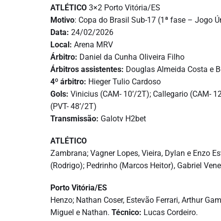
ATLÉTICO
3×2 Porto Vitória/ES
Motivo
: Copa do Brasil Sub-17 (1ª fase – Jogo Ú
Data:
24/02/2026
Local:
Arena MRV
Árbitro:
Daniel da Cunha Oliveira Filho
Árbitros assistentes:
Douglas Almeida Costa e B
4º árbitro:
Hieger Tulio Cardoso
Gols:
Vinicius (CAM- 10’/2T); Callegario (CAM- 1
(PVT- 48’/2T)
Transmissão:
Galotv H2bet
ATLÉTICO
Zambrana; Vagner Lopes, Vieira, Dylan e Enzo Est
(Rodrigo); Pedrinho (Marcos Heitor), Gabriel Ven
Porto Vitória/ES
Henzo; Nathan Coser, Estevão Ferrari, Arthur Gam
Miguel e Nathan.
Técnico:
Lucas Cordeiro.