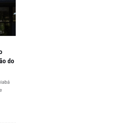
o
ção do
uiabá
e