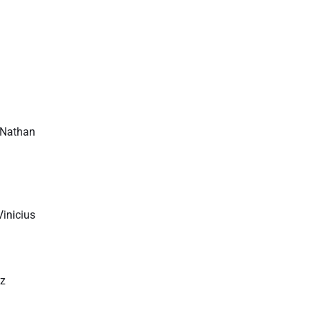
; Nathan
Vinicius
iz