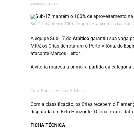
24/2/2026 17:15
Sub-17 mantém o 100% de aproveitamento na casa do Gal
A equipe Sub-17 do
Atlético
garantiu sua vaga pa
MRV, os Crias derrotaram o Porto Vitória, do Espi
atacante Marcos Heitor.
A vitória marcou a primeira partida da categori
Foto: Daniela Veiga / Atlético
Com a classificação, os Crias recebem o Flamengo
disputada em Belo Horizonte. O local exato, data
FICHA TÉCNICA