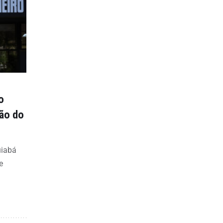
o
ção do
uiabá
e