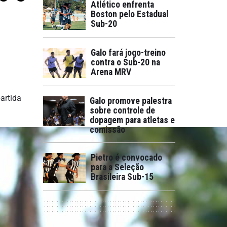
Atlético enfrenta
Boston pelo Estadual
Sub-20
Galo fará jogo-treino
contra o Sub-20 na
Arena MRV
artida
Galo promove palestra
sobre controle de
dopagem para atletas e
comissão
Pietro é convocado
para a Seleção
Brasileira Sub-15