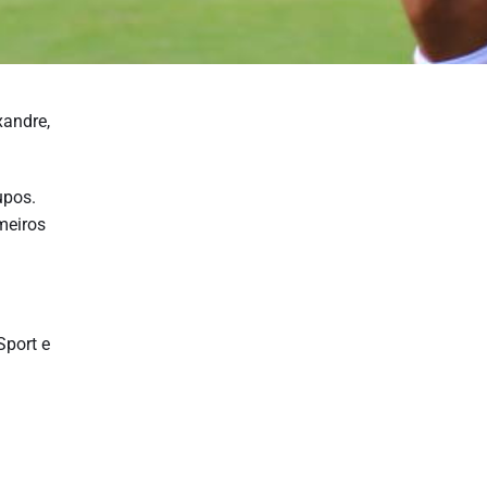
xandre,
upos.
meiros
Sport e