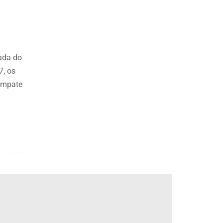
ada do
7, os
empate