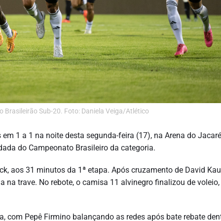
 Brasileirão Sub-20. Foto: Daniela Veiga/Atlético
em 1 a 1 na noite desta segunda-feira (17), na Arena do Jacar
odada do Campeonato Brasileiro da categoria.
ack, aos 31 minutos da 1ª etapa. Após cruzamento de David Ka
 na trave. No rebote, o camisa 11 alvinegro finalizou de voleio,
da, com Pepê Firmino balançando as redes após bate rebate den