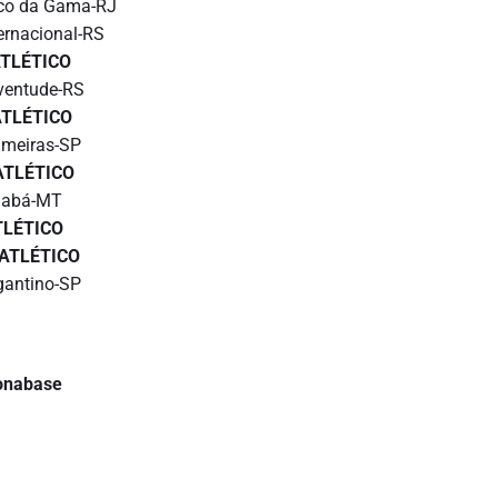
co da Gama-RJ
ernacional-RS
TLÉTICO
ventude-RS
ATLÉTICO
lmeiras-SP
ATLÉTICO
iabá-MT
TLÉTICO
ATLÉTICO
gantino-SP
lonabase