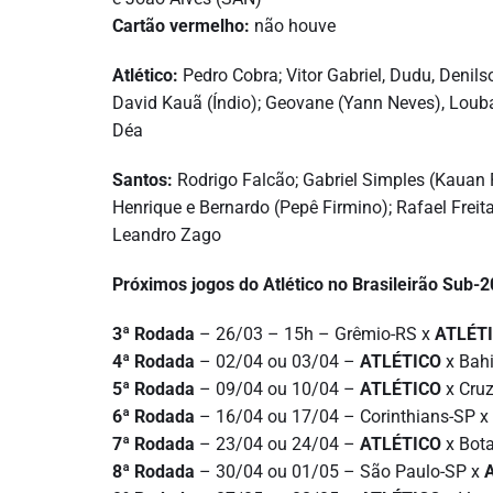
Cartão vermelho:
não houve
Atlético:
Pedro Cobra; Vitor Gabriel, Dudu, Denilso
David Kauã (Índio); Geovane (Yann Neves), Loub
Déa
Santos:
Rodrigo Falcão; Gabriel Simples (Kauan P
Henrique e Bernardo (Pepê Firmino); Rafael Freit
Leandro Zago
Próximos jogos do Atlético no Brasileirão Sub-2
3ª Rodada
– 26/03 – 15h – Grêmio-RS x
ATLÉT
4ª Rodada
– 02/04 ou 03/04 –
ATLÉTICO
x Bah
5ª Rodada
– 09/04 ou 10/04 –
ATLÉTICO
x Cru
6ª Rodada
– 16/04 ou 17/04 – Corinthians-SP x
7ª Rodada
– 23/04 ou 24/04 –
ATLÉTICO
x Bot
8ª Rodada
– 30/04 ou 01/05 – São Paulo-SP x