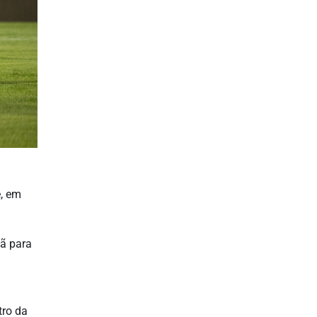
é, em
uã para
tro da