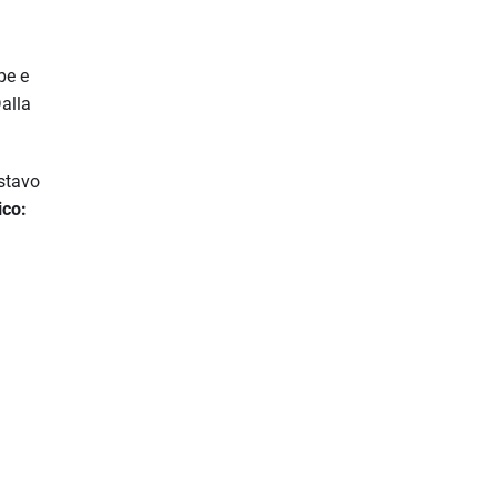
pe e
alla
ustavo
ico: