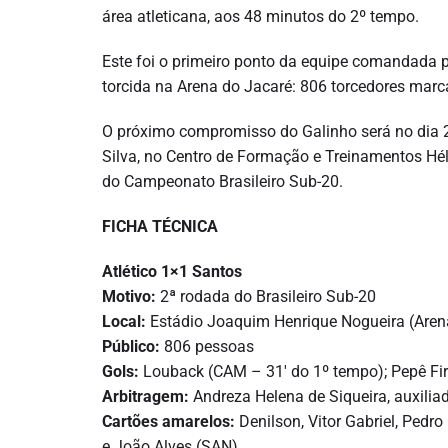
área atleticana, aos 48 minutos do 2º tempo.
Este foi o primeiro ponto da equipe comandada 
torcida na Arena do Jacaré: 806 torcedores marc
O próximo compromisso do Galinho será no dia 26
Silva, no Centro de Formação e Treinamentos Hél
do Campeonato Brasileiro Sub-20.
FICHA TÉCNICA
Atlético 1×1 Santos
Motivo:
2ª rodada do Brasileiro Sub-20
Local:
Estádio Joaquim Henrique Nogueira (Aren
Público:
806 pessoas
Gols:
Louback (CAM – 31′ do 1º tempo); Pepê Fi
Arbitragem:
Andreza Helena de Siqueira, auxilia
Cartões amarelos:
Denilson, Vitor Gabriel, Pedr
e João Alves (SAN)