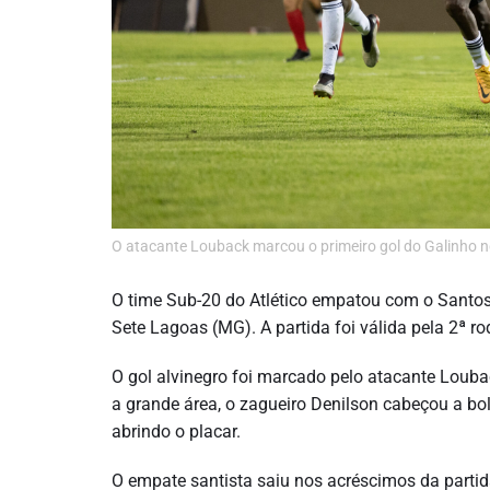
O atacante Louback marcou o primeiro gol do Galinho no
O time Sub-20 do Atlético empatou com o Santos 
Sete Lagoas (MG). A partida foi válida pela 2ª r
O gol alvinegro foi marcado pelo atacante Loub
a grande área, o zagueiro Denilson cabeçou a bola
abrindo o placar.
O empate santista saiu nos acréscimos da parti