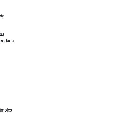
 da
 da
ª rodada
Simples