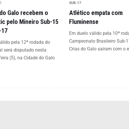
!
SUB-17
 do Galo recebem o
Atlético empata com
tic pelo Mineiro Sub-15
Fluminense
-17
Em duelo válido pela 10ª rod
Campeonato Brasileiro Sub-1
álido pela 12ª rodada do
Crias do Galo saíram com o 
l será disputado nesta
feira (5), na Cidade do Galo