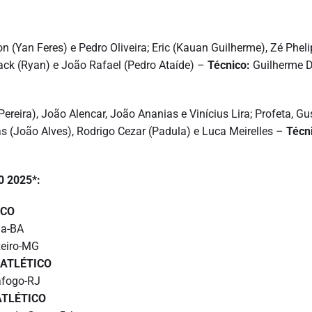
n (Yan Feres) e Pedro Oliveira; Eric (Kauan Guilherme), Zé Pheli
ack (Ryan) e João Rafael (Pedro Ataíde) –
Técnico:
Guilherme D
ereira), João Alencar, João Ananias e Vinícius Lira; Profeta, G
as (João Alves), Rodrigo Cezar (Padula) e Luca Meirelles –
Técn
0 2025*:
ICO
ia-BA
zeiro-MG
ATLÉTICO
afogo-RJ
ATLÉTICO