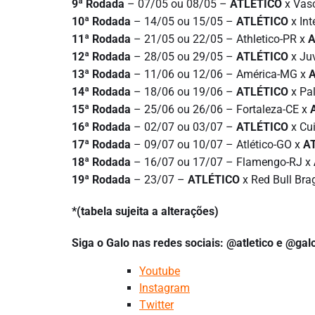
9ª Rodada
– 07/05 ou 08/05 –
ATLÉTICO
x Vas
10ª Rodada
– 14/05 ou 15/05 –
ATLÉTICO
x Int
11ª Rodada
– 21/05 ou 22/05 – Athletico-PR x
A
12ª Rodada
– 28/05 ou 29/05 –
ATLÉTICO
x Ju
13ª Rodada
– 11/06 ou 12/06 – América-MG x
14ª Rodada
– 18/06 ou 19/06 –
ATLÉTICO
x Pa
15ª Rodada
– 25/06 ou 26/06 – Fortaleza-CE x
16ª Rodada
– 02/07 ou 03/07 –
ATLÉTICO
x Cu
17ª Rodada
– 09/07 ou 10/07 – Atlético-GO x
A
18ª Rodada
– 16/07 ou 17/07 – Flamengo-RJ x
19ª Rodada
– 23/07 –
ATLÉTICO
x Red Bull Bra
*(tabela sujeita a alterações)
Siga o Galo nas redes sociais: @atletico e @ga
Youtube
Instagram
Twitter