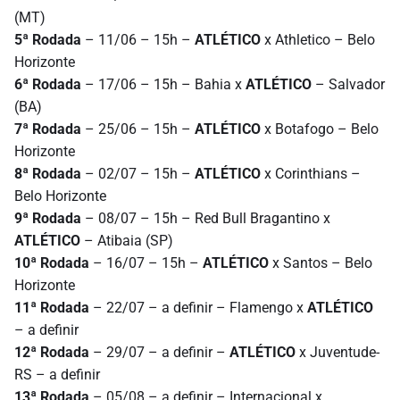
(MT)
5ª Rodada
– 11/06 – 15h –
ATLÉTICO
x Athletico – Belo
Horizonte
6ª Rodada
– 17/06 – 15h – Bahia x
ATLÉTICO
– Salvador
(BA)
7ª Rodada
– 25/06 – 15h –
ATLÉTICO
x Botafogo – Belo
Horizonte
8ª Rodada
– 02/07 – 15h –
ATLÉTICO
x Corinthians –
Belo Horizonte
9ª Rodada
– 08/07 – 15h – Red Bull Bragantino x
ATLÉTICO
– Atibaia (SP)
10ª Rodada
– 16/07 – 15h –
ATLÉTICO
x Santos – Belo
Horizonte
11ª Rodada
– 22/07 – a definir – Flamengo x
ATLÉTICO
– a definir
12ª Rodada
– 29/07 – a definir –
ATLÉTICO
x Juventude-
RS – a definir
13ª Rodada
– 05/08 – a definir – Internacional x