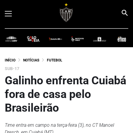
INÍCIO
NOTÍCIAS
FUTEBOL
SUB-17
Galinho enfrenta Cuiabá
fora de casa pelo
Brasileirão
Time entra em campo na terça-feira (3), no CT Manoel
Dresch, em Cuiabá (MT)