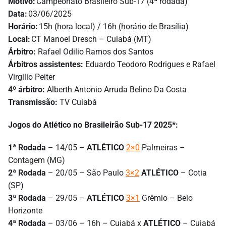
Motivo:
Campeonato Brasileiro Sub-17 (4ª rodada)
Data:
03/06/2025
Horário:
15h (hora local) / 16h (horário de Brasília)
Local:
CT Manoel Dresch – Cuiabá (MT)
Árbitro:
Rafael Odilio Ramos dos Santos
Árbitros assistentes:
Eduardo Teodoro Rodrigues e Rafael
Virgilio Peiter
4º árbitro:
Alberth Antonio Arruda Belino Da Costa
Transmissão:
TV Cuiabá
Jogos do Atlético no Brasileirão Sub-17 2025*:
1ª Rodada
– 14/05 –
ATLÉTICO
2×0
Palmeiras –
Contagem (MG)
2ª Rodada
– 20/05 – São Paulo
3×2
ATLÉTICO
– Cotia
(SP)
3ª Rodada
– 29/05 –
ATLÉTICO
3×1
Grêmio – Belo
Horizonte
4ª Rodada
– 03/06 – 16h – Cuiabá x
ATLÉTICO
– Cuiabá