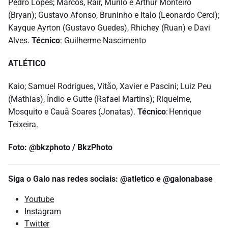
Pedro Lopes; Marcos, Rair, Murilo e Arthur Monteiro
(Bryan); Gustavo Afonso, Bruninho e Italo (Leonardo Cerci);
Kayque Ayrton (Gustavo Guedes), Rhichey (Ruan) e Davi
Alves.
Técnico
: Guilherme Nascimento
ATLÉTICO
Kaio; Samuel Rodrigues, Vitão, Xavier e Pascini; Luiz Peu
(Mathias), Índio e Gutte (Rafael Martins); Riquelme,
Mosquito e Cauã Soares (Jonatas).
Técnico
: Henrique
Teixeira.
Foto: @bkzphoto / BkzPhoto
Siga o Galo nas redes sociais: @atletico e @galonabase
Youtube
Instagram
Twitter