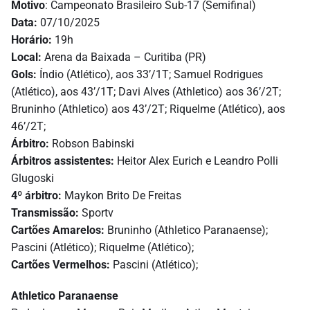
Motivo
: Campeonato Brasileiro Sub-17 (Semifinal)
Data:
07/10/2025
Horário:
19h
Local:
Arena da Baixada – Curitiba (PR)
Gols:
Índio (Atlético), aos 33’/1T; Samuel Rodrigues
(Atlético), aos 43’/1T; Davi Alves (Athletico) aos 36’/2T;
Bruninho (Athletico) aos 43’/2T; Riquelme (Atlético), aos
46’/2T;
Árbitro:
Robson Babinski
Árbitros assistentes:
Heitor Alex Eurich e Leandro Polli
Glugoski
4º árbitro:
Maykon Brito De Freitas
Transmissão:
Sportv
Cartões Amarelos:
Bruninho (Athletico Paranaense);
Pascini (Atlético); Riquelme (Atlético);
Cartões Vermelhos:
Pascini (Atlético);
Athletico Paranaense