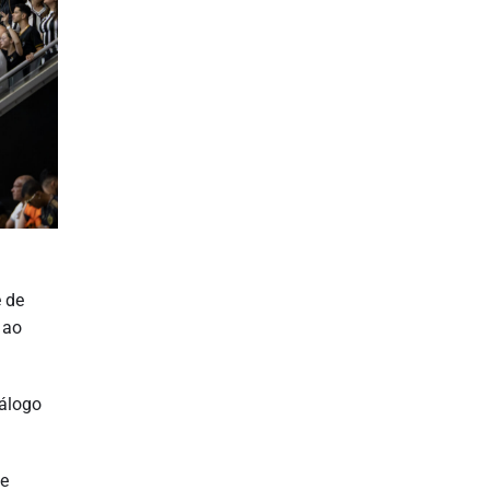
e de
 ao
iálogo
de