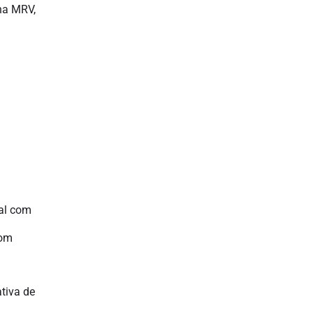
na MRV,
.
ral com
com
tiva de