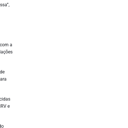
ssa”,
 com a
ndações
 de
para
cidas
MRV e
do