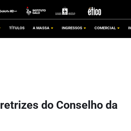
TÍTULOS
A MASSA
INGRESSOS
COMERCIAL
I
iretrizes do Conselho da