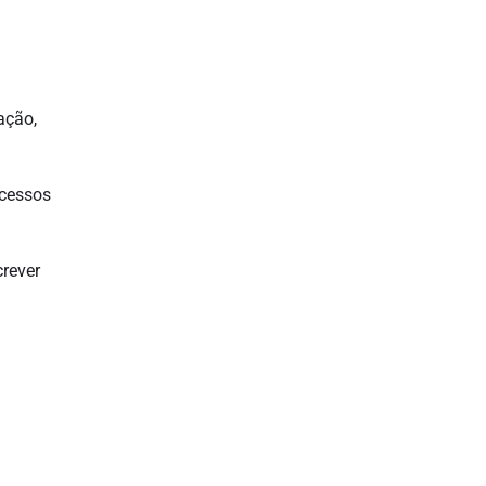
ação,
ocessos
rever