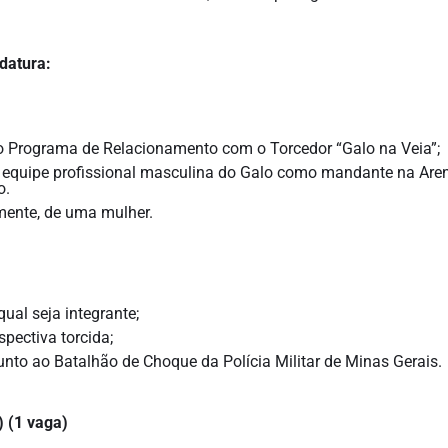
idatura:
 Programa de Relacionamento com o Torcedor “Galo na Veia”;
 equipe profissional masculina do Galo como mandante na Are
o.
mente, de uma mulher.
ual seja integrante;
pectiva torcida;
junto ao Batalhão de Choque da Polícia Militar de Minas Gerais.
) (1 vaga)