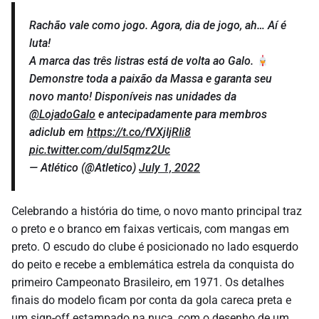
Rachão vale como jogo. Agora, dia de jogo, ah… Aí é
luta!
A marca das três listras está de volta ao Galo.
Demonstre toda a paixão da Massa e garanta seu
novo manto! Disponíveis nas unidades da
@LojadoGalo
e antecipadamente para membros
adiclub em
https://t.co/fVXjIjRIi8
pic.twitter.com/dul5qmz2Uc
— Atlético (@Atletico)
July 1, 2022
Celebrando a história do time, o novo manto principal traz
o preto e o branco em faixas verticais, com mangas em
preto. O escudo do clube é posicionado no lado esquerdo
do peito e recebe a emblemática estrela da conquista do
primeiro Campeonato Brasileiro, em 1971. Os detalhes
finais do modelo ficam por conta da gola careca preta e
um sign-off estampado na nuca, com o desenho de um