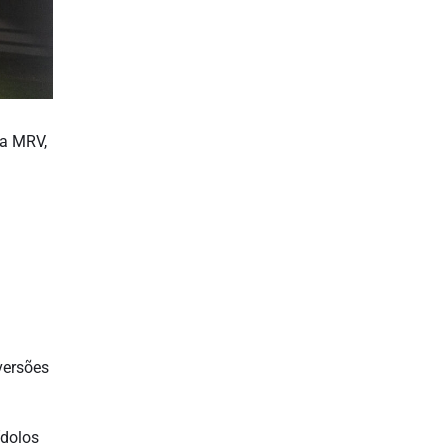
na MRV,
 versões
ídolos