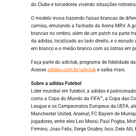
do Clube e torcedores vivendo situações rotineir
O modelo inova trazendo faixas brancas de difer
camisa, emulando a fachada da Arena MRV. A gol
brancas no ombro, além de um patch na parte tra
da adidas, localizado ao lado direito, e o escudo 
em branco e o meião branco com as listras em pr
Faça parte do adiclub, programa de fidelidade da 
Acesse
adidas.com.br/adiclub
e saiba mais.
Sobre a adidas Futebol
Líder mundial em futebol, a adidas é patrocinado
como a Copa do Mundo da FIFA™, a Copa das Co
League e os Campeonatos Europeus da UEFA, alé
Manchester United, Arsenal, FC Bayern de Muni
jogadores, entre eles Leo Messi, Paul Pogba, Mo
Firmino, Joao Felix, Serge Gnabry, Isco, Dele Al