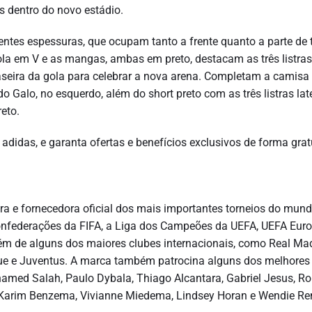
as dentro do novo estádio.
entes espessuras, que ocupam tanto a frente quanto a parte de 
a em V e as mangas, ambas em preto, destacam as três listras
seira da gola para celebrar a nova arena. Completam a camisa 
do Galo, no esquerdo, além do short preto com as três listras lat
eto.
adidas, e garanta ofertas e benefícios exclusivos de forma grat
ra e fornecedora oficial dos mais importantes torneios do mund
nfederações da FIFA, a Liga dos Campeões da UEFA, UEFA Eur
m de alguns dos maiores clubes internacionais, como Real Mad
que e Juventus. A marca também patrocina alguns dos melhores
hamed Salah, Paulo Dybala, Thiago Alcantara, Gabriel Jesus, Ro
li, Karim Benzema, Vivianne Miedema, Lindsey Horan e Wendie Re