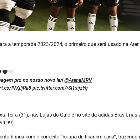
para a temporada 2023/2024, o primeiro que será usado na Are
!
agem pro no nosso novo lar!
@ArenaMRV
/t.co/fVXjIjRIi8
pic.twitter.com/rSl1sijzYq
ta-feira (31), nas Lojas do Galo e no site da adidas Brasil, nas
99,99).
nto brinca com o conceito “Roupa de ficar em casa”, trazendo 