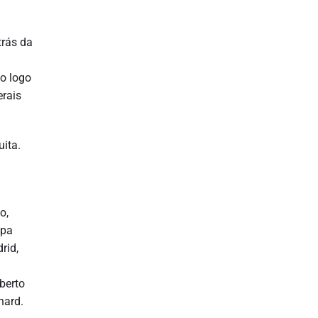
trás da
o logo
erais
uita.
o,
opa
rid,
berto
nard.