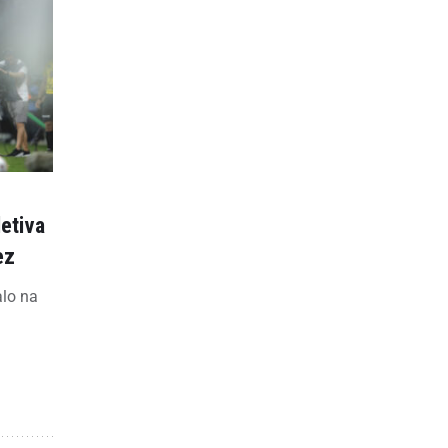
letiva
ez
alo na