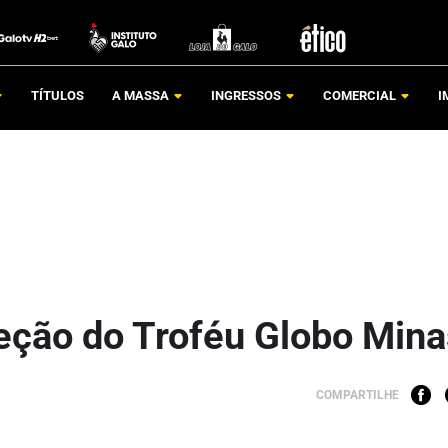
TÍTULOS
A MASSA
INGRESSOS
COMERCIAL
I
leção do Troféu Globo Min
COMPARTILHE