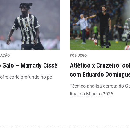
RAÇÃO
PÓS-JOGO
 Galo – Mamady Cissé
Atlético x Cruzeiro: co
com Eduardo Domíngu
sofre corte profundo no pé
Técnico analisa derrota do G
final do Mineiro 2026