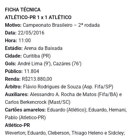
FICHA TÉCNICA
ATLÉTICO-PR 1 x 1 ATLÉTICO
Motivo:
Campeonato Brasileiro – 2ª rodada
Data:
22/05/2016
Hora:
11:00
Estádio:
Arena da Baixada
Cidade:
Curitiba (PR)
Gols:
André Lima (9’), Cazáres (76’)
Público:
11.804
Renda:
R$213.880,00
Árbitro:
Flávio Rodrigues de Souza (Asp. Fifa/SP)
Auxiliares:
Alessandro A. Rocha de Matos (Fifa/BA) e
Carlos Berkencrock (Mast/SC)
Cartões amarelos:
Eduardo (Atlético); Eduardo, Hernani,
Pablo (Atletico-PR)
Atlético-PR
Weverton; Eduardo, Cleberson, Thiago Heleno e Sidcley;