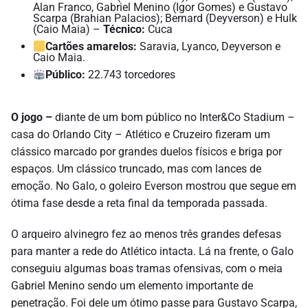
Alan Franco, Gabriel Menino (Igor Gomes) e Gustavo
Scarpa (Brahian Palacios); Bernard (Deyverson) e Hulk
(Caio Maia) –
Técnico:
Cuca
Cartões amarelos:
Saravia, Lyanco, Deyverson e
Caio Maia.
Público:
22.743 torcedores
O jogo –
diante de um bom público no Inter&Co Stadium –
casa do Orlando City – Atlético e Cruzeiro fizeram um
clássico marcado por grandes duelos físicos e briga por
espaços. Um clássico truncado, mas com lances de
emoção. No Galo, o goleiro Everson mostrou que segue em
ótima fase desde a reta final da temporada passada.
O arqueiro alvinegro fez ao menos três grandes defesas
para manter a rede do Atlético intacta. Lá na frente, o Galo
conseguiu algumas boas tramas ofensivas, com o meia
Gabriel Menino sendo um elemento importante de
penetração. Foi dele um ótimo passe para Gustavo Scarpa,