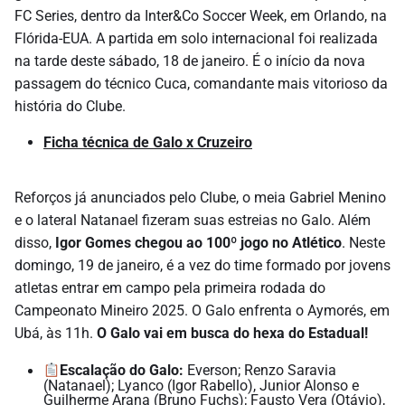
FC Series, dentro da Inter&Co Soccer Week, em Orlando, na
Flórida-EUA. A partida em solo internacional foi realizada
na tarde deste sábado, 18 de janeiro. É o início da nova
passagem do técnico Cuca, comandante mais vitorioso da
história do Clube.
Ficha técnica de Galo x Cruzeiro
Reforços já anunciados pelo Clube, o meia Gabriel Menino
e o lateral Natanael fizeram suas estreias no Galo. Além
disso,
Igor Gomes chegou ao 100º jogo no Atlético
. Neste
domingo, 19 de janeiro, é a vez do time formado por jovens
atletas entrar em campo pela primeira rodada do
Campeonato Mineiro 2025. O Galo enfrenta o Aymorés, em
Ubá, às 11h.
O Galo vai em busca do hexa do Estadual!
Escalação do Galo:
Everson; Renzo Saravia
(Natanael); Lyanco (Igor Rabello), Junior Alonso e
Guilherme Arana (Bruno Fuchs); Fausto Vera (Otávio),