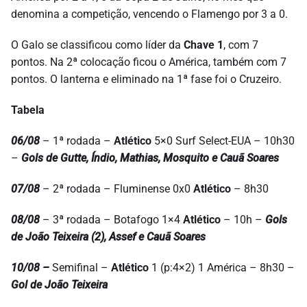
denomina a competição, vencendo o Flamengo por 3 a 0.
O Galo se classificou como líder da
Chave 1
, com 7
pontos. Na 2ª colocação ficou o América, também com 7
pontos. O lanterna e eliminado na 1ª fase foi o Cruzeiro.
Tabela
06/08
– 1ª rodada –
Atlético
5×0 Surf Select-EUA – 10h30
–
Gols de Gutte, Índio, Mathias, Mosquito e Cauã Soares
07/08
– 2ª rodada – Fluminense 0x0
Atlético
– 8h30
08/08
– 3ª rodada – Botafogo 1×4
Atlético
– 10h –
Gols
de João Teixeira (2), Assef e Cauã Soares
10/08 –
Semifinal –
Atlético
1 (p:4×2) 1 América – 8h30 –
Gol de João Teixeira