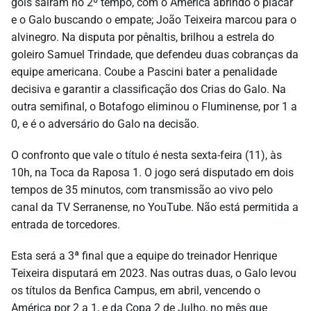
gols saíram no 2º tempo, com o América abrindo o placar
e o Galo buscando o empate; João Teixeira marcou para o
alvinegro. Na disputa por pênaltis, brilhou a estrela do
goleiro Samuel Trindade, que defendeu duas cobranças da
equipe americana. Coube a Pascini bater a penalidade
decisiva e garantir a classificação dos Crias do Galo. Na
outra semifinal, o Botafogo eliminou o Fluminense, por 1 a
0, e é o adversário do Galo na decisão.
O confronto que vale o título é nesta sexta-feira (11), às
10h, na Toca da Raposa 1. O jogo será disputado em dois
tempos de 35 minutos, com transmissão ao vivo pelo
canal da TV Serranense, no YouTube. Não está permitida a
entrada de torcedores.
Esta será a 3ª final que a equipe do treinador Henrique
Teixeira disputará em 2023. Nas outras duas, o Galo levou
os títulos da Benfica Campus, em abril, vencendo o
América por 2 a 1, e da Copa 2 de Julho, no mês que