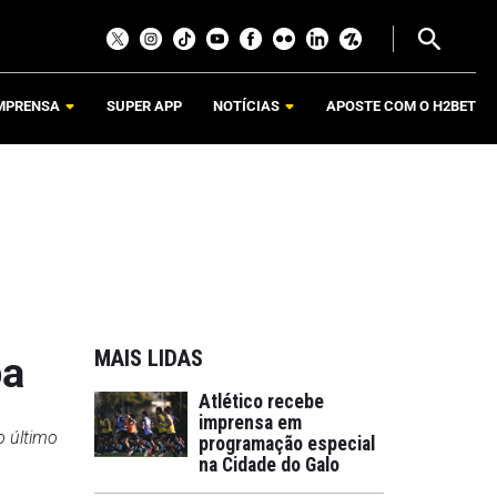
MPRENSA
SUPER APP
NOTÍCIAS
APOSTE COM O H2BET
MAIS LIDAS
pa
Atlético recebe
imprensa em
o último
programação especial
na Cidade do Galo