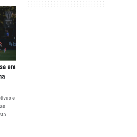
nsa em
na
etivas e
bas
sta