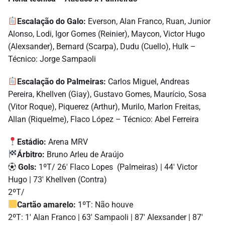
Escalação do Galo:
Everson, Alan Franco, Ruan, Junior
Alonso, Lodi, Igor Gomes (Reinier), Maycon, Victor Hugo
(Alexsander), Bernard (Scarpa), Dudu (Cuello), Hulk –
Técnico: Jorge Sampaoli
Escalação do Palmeiras:
Carlos Miguel, Andreas
Pereira, Khellven (Giay), Gustavo Gomes, Maurício, Sosa
(Vitor Roque), Piquerez (Arthur), Murilo, Marlon Freitas,
Allan (Riquelme), Flaco López – Técnico: Abel Ferreira
Estádio:
Arena MRV
Árbitro:
Bruno Arleu de Araújo
⚽︎
Gols:
1ºT/ 26′ Flaco Lopes (Palmeiras) | 44′ Victor
Hugo | 73′ Khellven (Contra)
2ºT/
Cartão amarelo:
1ºT: Não houve
2ºT: 1′ Alan Franco | 63′ Sampaoli | 87′ Alexsander | 87′