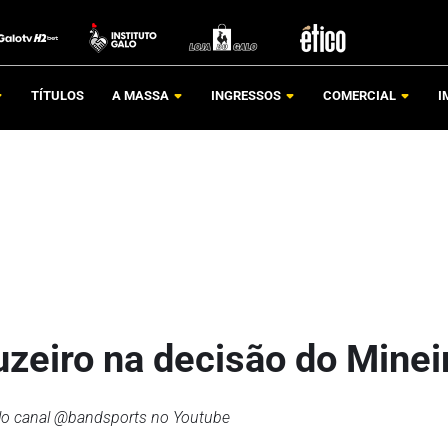
TÍTULOS
A MASSA
INGRESSOS
COMERCIAL
I
uzeiro na decisão do Minei
 pelo canal @bandsports no Youtube