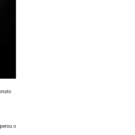
onato
uperou o