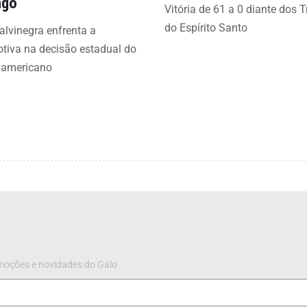
ngo
Vitória de 61 a 0 diante dos T
do Espírito Santo
alvinegra enfrenta a
tiva na decisão estadual do
l americano
omoções e novidades do Galo